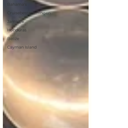
Bahama's
Cruisebestemmingen
Jamaica
Honduras
Belize
Cayman Island