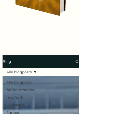
Blog
Alle blogposts
Alle blogposts
Noord-Amerika
New York
Duitsland
Europa