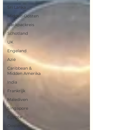
Sri Lanka
Midden-Oosten
Backpackreis
Schotland
UK
Engeland
Azië
Caribbean &
Midden Amerika
India
Frankrijk
Malediven
Singapore
Egypte
Oostenrijk