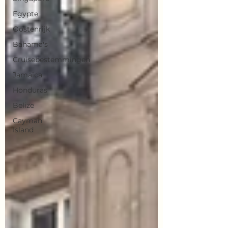
Egypte
Oostenrijk
Bahama's
Cruisebestemmingen
Jamaica
Honduras
Belize
Cayman
Island