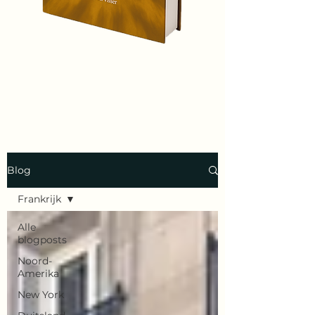
Blog
Frankrijk
Alle
blogposts
Noord-
Amerika
New York