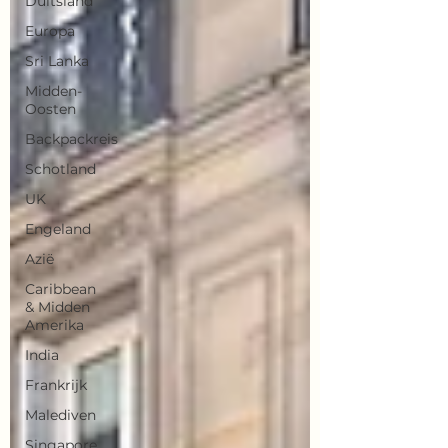
Duitsland
Europa
Sri Lanka
Midden-
Oosten
Backpackreis
Schotland
UK
Engeland
Azië
Caribbean
& Midden
Amerika
India
Frankrijk
Malediven
Singapore