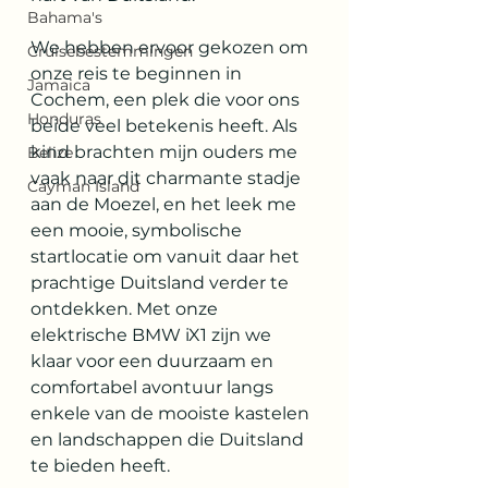
Bahama's
We hebben ervoor gekozen om 
Cruisebestemmingen
onze reis te beginnen in 
Jamaica
Cochem, een plek die voor ons 
Honduras
beide veel betekenis heeft. Als 
kind brachten mijn ouders me 
Belize
vaak naar dit charmante stadje 
Cayman Island
aan de Moezel, en het leek me 
een mooie, symbolische 
startlocatie om vanuit daar het 
prachtige Duitsland verder te 
ontdekken. Met onze 
elektrische BMW iX1 zijn we 
klaar voor een duurzaam en 
comfortabel avontuur langs 
enkele van de mooiste kastelen 
en landschappen die Duitsland 
te bieden heeft.​