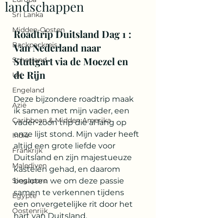
landschappen
Sri Lanka
Midden-Oosten
Roadtrip Duitsland Dag 1 : 
Backpackreis
Van Nederland naar 
Stuttgart via de Moezel en 
Schotland
de Rijn
UK
Engeland
Deze bijzondere roadtrip maak 
Azië
ik samen met mijn vader, een 
Caribbean & Midden Amerika
vader-zoon trip die al lang op 
onze lijst stond. Mijn vader heeft 
India
altijd een grote liefde voor 
Frankrijk
Duitsland en zijn majestueuze 
Malediven
kastelen gehad, en daarom 
Singapore
besloten we om deze passie 
samen te verkennen tijdens 
Egypte
een onvergetelijke rit door het 
Oostenrijk
hart van Duitsland.