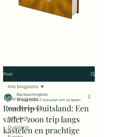
Post
Alle blogposts
Backpackingkids
Alle blogposts
10 aug 2024
7 minuten om te lezen
Roadtrip Duitsland: Een
Noord-Amerika
vader-zoon trip langs
New York
Duitsland
kastelen en prachtige
Europa