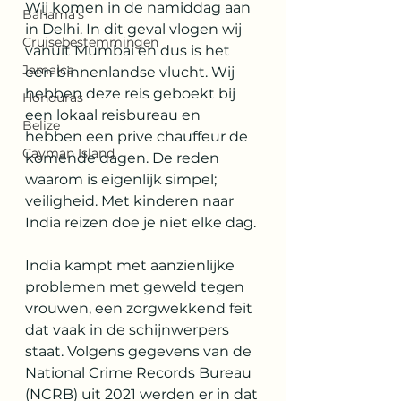
Wij komen in de namiddag aan 
Bahama's
in Delhi. In dit geval vlogen wij 
Cruisebestemmingen
vanuit Mumbai en dus is het 
Jamaica
een binnenlandse vlucht. Wij 
hebben deze reis geboekt bij 
Honduras
een lokaal reisbureau en 
Belize
hebben een prive chauffeur de 
Cayman Island
komende dagen. De reden 
waarom is eigenlijk simpel; 
veiligheid. Met kinderen naar 
India reizen doe je niet elke dag.
India kampt met aanzienlijke 
problemen met geweld tegen 
vrouwen, een zorgwekkend feit 
dat vaak in de schijnwerpers 
staat. Volgens gegevens van de 
National Crime Records Bureau 
(NCRB) uit 2021 werden er in dat 