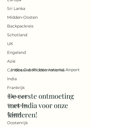
Sri Lanka
Midden-Oosten
Backpackreis
Schotland
UK
Engeland
Azië
Indira Gandhi International Airport
Caribbean & Midden Amerika
India
Frankrijk
De eerste ontmoeting 
Malediven
met India voor onze 
Singapore
kinderen!
Egypte
Oostenrijk