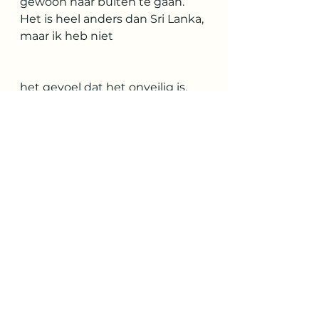
gewoon naar buiten te gaan. 
Het is heel anders dan Sri Lanka, 
maar ik heb niet 
het gevoel dat het onveilig is. 
We verkennen een lokale markt 
met winkels, waar we geen 
andere toeristen tegenkomen. 
Hoewel we veel nieuwsgierige 
blikken krijgen, worden we niet 
agressief benaderd. Na wat 
rondwandelen besluiten we om 
te gaan eten. Omdat we maar 
een paar dagen in India zijn en 
absoluut een “Delhi belly” willen 
voorkomen, kiezen we ervoor 
om bij McDonald’s te eten, ook 
om de kinderen tegemoet te 