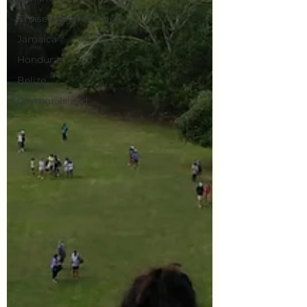
Cruisebestemmingen
Jamaica
Honduras
Belize
Cayman Island