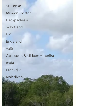
Sri Lanka
Midden-Oosten
Backpackreis
Schotland
UK
Engeland
Azië
Caribbean & Midden Amerika
India
Frankrijk
Malediven
Singapore
Egypte
Oostenrijk
Bahama's