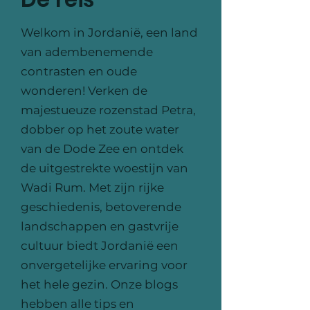
Welkom in Jordanië, een land
van adembenemende
contrasten en oude
wonderen! Verken de
majestueuze rozenstad Petra,
dobber op het zoute water
van de Dode Zee en ontdek
de uitgestrekte woestijn van
Wadi Rum. Met zijn rijke
geschiedenis, betoverende
landschappen en gastvrije
cultuur biedt Jordanië een
onvergetelijke ervaring voor
het hele gezin. Onze blogs
hebben alle tips en