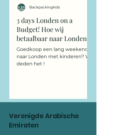
Backpackingkids
3 days Londen on a
Budget! Hoe wij
betaalbaar naar Londen
reizen met de kinderen!
Goedkoop een lang weekend
naar Londen met kinderen? Wij
deden het !
Verenigde Arabische
Emiraten