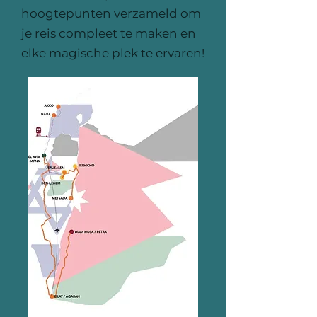
hoogtepunten verzameld om
je reis compleet te maken en
elke magische plek te ervaren!