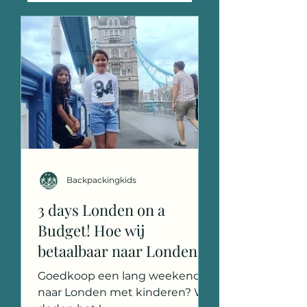
Backpackingkids
3 days Londen on a
Budget! Hoe wij
betaalbaar naar Londen
reizen met de kinderen!
Goedkoop een lang weekend
naar Londen met kinderen? Wij