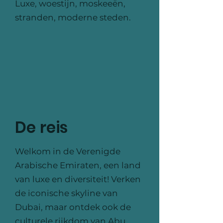
Luxe, woestijn, moskeeën,
stranden, moderne steden.
De reis
Welkom in de Verenigde
Arabische Emiraten, een land
van luxe en diversiteit! Verken
de iconische skyline van
Dubai, maar ontdek ook de
culturele rijkdom van Abu