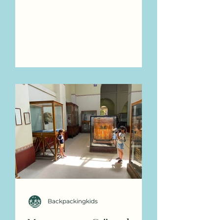
the Al-Azhar mosque’
Backpackingkids