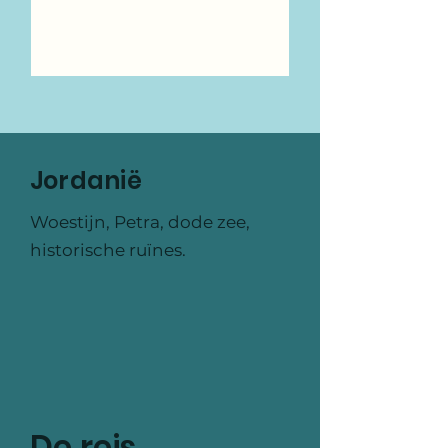
Maar...
Jordanië
Woestijn, Petra, dode zee,
historische ruïnes.
De reis