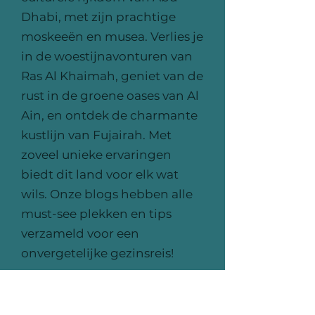
Dhabi, met zijn prachtige
moskeeën en musea. Verlies je
in de woestijnavonturen van
Ras Al Khaimah, geniet van de
rust in de groene oases van Al
Ain, en ontdek de charmante
kustlijn van Fujairah. Met
zoveel unieke ervaringen
biedt dit land voor elk wat
wils. Onze blogs hebben alle
must-see plekken en tips
verzameld voor een
onvergetelijke gezinsreis!