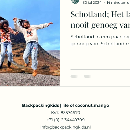
30 jul 2024
14 minuten o
Schotland; Het l
rika
India
Frankrijk
Malediven
Si
nooit genoeg van
Schotland in een paar dage
Cruisebestemmingen
Jamaica
Hondu
genoeg van! Schotland me
Backpackingkids | life of coconut.mango
KVK 83574670
+31 (0) 6 34449399
info@backpackingkids.nl