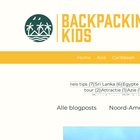
Home
Azië
Caribbean
7 posts
6 posts
reis tips
(7)
Sri Lanka
(6)
Egypte
2 posts
1 post
tour
(2)
Attractie
(1)
Azie
(
1 post
Reisadviezen
(1)
Schot
Alle blogposts
Noord-Ame
Midden-Oosten
Back