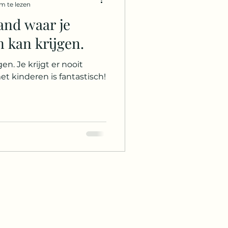
m te lezen
and waar je
ngapore
Egypte
 kan krijgen.
n. Je krijgt er nooit
ras
Belize
t kinderen is fantastisch!