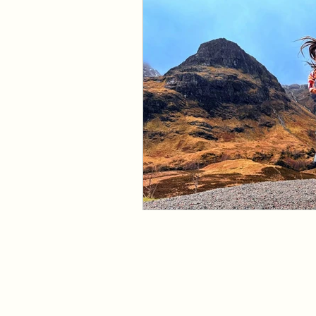
Caribbean & Midden Ame
Oostenrijk
Bahama's
Cayman Island