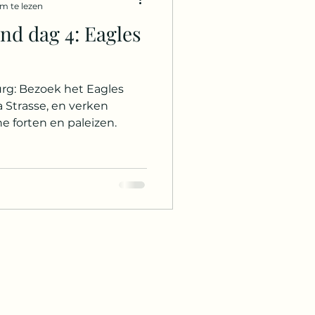
m te lezen
ag 4: Eagles
ngapore
Egypte
rg: Bezoek het Eagles
ras
Belize
a Strasse, en verken
he forten en paleizen.