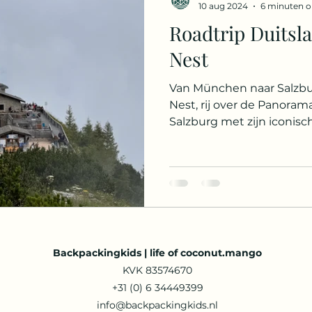
10 aug 2024
6 minuten o
Roadtrip Duitsland d
rika
India
Frankrijk
Malediven
Si
Nest
Van München naar Salzbu
Cruisebestemmingen
Jamaica
Hondu
Nest, rij over de Panoram
Salzburg met zijn iconisc
Backpackingkids | life of coconut.mango
KVK 83574670
+31 (0) 6 34449399
info@backpackingkids.nl