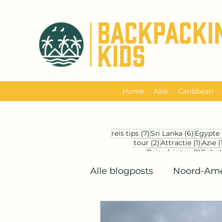
Home
Azië
Caribbean
7 posts
6 posts
reis tips
(7)
Sri Lanka
(6)
Egypte
2 posts
1 post
tour
(2)
Attractie
(1)
Azie
(
1 post
Reisadviezen
(1)
Schot
Alle blogposts
Noord-Ame
Midden-Oosten
Back