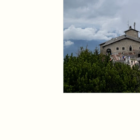
Caribbean & Midden Ame
Oostenrijk
Bahama's
Cayman Island