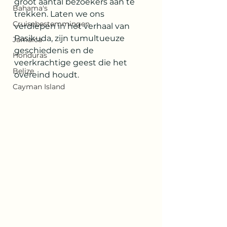
groot aantal bezoekers aan te 
Bahama's
trekken. Laten we ons 
Cruisebestemmingen
verdiepen in het verhaal van 
Pasikuda, zijn tumultueuze 
Jamaica
geschiedenis en de 
Honduras
veerkrachtige geest die het 
Belize
overeind houdt. 
Cayman Island