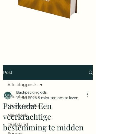
Post
Alle blogposts
Backpackingkids
Alle blogposts
15 mrt 2024
5 minuten om te lezen
Pasikuda: Een
Noord-Amerika
veerkrachtige
New York
Duitsland
bestemming te midden
Europa