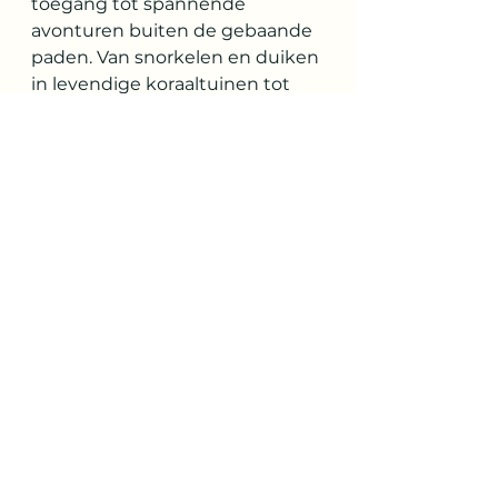
toegang tot spannende 
avonturen buiten de gebaande 
paden. Van snorkelen en duiken 
in levendige koraaltuinen tot 
het verkennen van 
nabijgelegen nationale parken 
en het maken van wildlife-
safari's, avontuurlijke 
enthousiastelingen zullen een 
overvloed aan activiteiten 
vinden om hun avontuurlijke 
geest te bevredigen. De 
aantrekkingskracht van het 
verkennen van minder 
bekende regio's zal 
avontuurlijke reizigers naar 
Pasikuda trekken.
5. Ondersteuning van lokale 