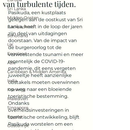
van turbulente tijden.
Sri Lanka
Pasikuda, een kustplaats 
Midden-Oosten
gelegen aan de oostkust van Sri 
Lanka, heeft in de loop der jaren 
Backpackreis
zijn deel van uitdagingen 
Schotland
doorstaan. Van de impact van 
UK
de burgeroorlog tot de 
Engeland
verwoestende tsunami en meer 
recentelijk de COVID-19-
Azië
pandemie, dit eens vergeten 
Caribbean & Midden Amerika
juweeltje heeft aanzienlijke 
India
obstakels moeten overwinnen 
op weg naar een bloeiende 
Frankrijk
toeristische bestemming. 
Malediven
Ondanks 
Singapore
overheidsinvesteringen in 
Egypte
toeristische ontwikkeling, blijft 
Pasikuda worstelen om een 
Oostenrijk