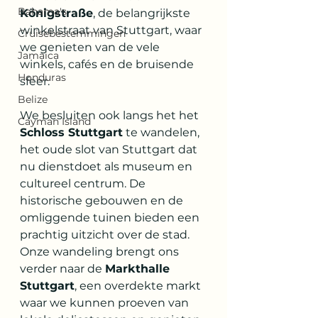
Bahama's
Königstraße
, de belangrijkste 
winkelstraat van Stuttgart, waar 
Cruisebestemmingen
we genieten van de vele 
Jamaica
winkels, cafés en de bruisende 
Honduras
sfeer.
Belize
We besluiten ook langs het het 
Cayman Island
Schloss Stuttgart
 te wandelen, 
het oude slot van Stuttgart dat 
nu dienstdoet als museum en 
cultureel centrum. De 
historische gebouwen en de 
omliggende tuinen bieden een 
prachtig uitzicht over de stad. 
Onze wandeling brengt ons 
verder naar de 
Markthalle 
Stuttgart
, een overdekte markt 
waar we kunnen proeven van 