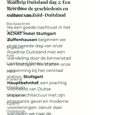
Roadtrip Duitsland dag 2: Een 
Sri Lanka
Reis door de geschiedenis en 
cultuur van Zuid-Duitsland
Midden-Oosten
Backpackreis
Na een goede nachtrust in het 
Schotland
ACHAT Hotel Stuttgart 
UK
Zuffenhausen
 beginnen we 
onze tweede dag van onze 
Engeland
Roadtrip Duitsland met een 
Azië
wandeling door de binnenstad 
Caribbean & Midden Amerika
van Stuttgart. We starten onze 
verkenning bij het centraal 
India
station, 
Stuttgart 
Frankrijk
Hauptbahnhof
, een prachtig 
Malediven
voorbeeld van Duitse 
stationarchitectuur met zijn 
Singapore
imposante gevel en moderne 
Egypte
voorzieningen. Vanuit daar 
Oostenrijk
wandelen we naar de 