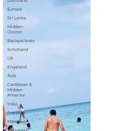
Duitsland
Europa
Sri Lanka
Midden-
Oosten
Backpackreis
Schotland
UK
Engeland
Azië
Caribbean &
Midden
Amerika
India
Frankrijk
Malediven
Singapore