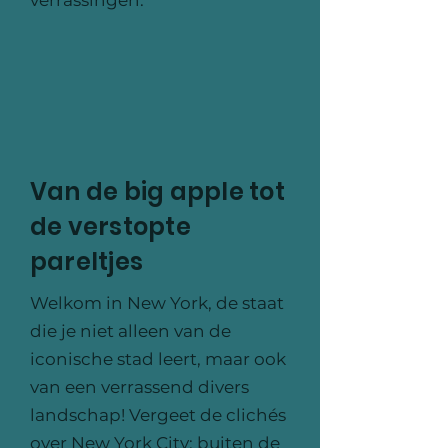
verrassingen.
Van de big apple tot
de verstopte
pareltjes
Welkom in New York, de staat
die je niet alleen van de
iconische stad leert, maar ook
van een verrassend divers
landschap! Vergeet de clichés
over New York City; buiten de