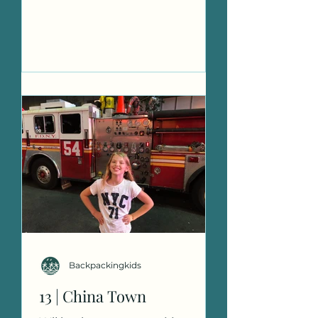
zoveel mogelijk doen. Allereerst
gaan we...
Backpackingkids
13 | China Town