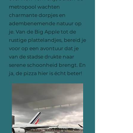
metropool wachten
charmante dorpjes en
adembenemende natuur op
je. Van de Big Apple tot de
rustige plattelandjes, bereid je
voor op een avontuur dat je
van de stadse drukte naar
serene schoonheid brengt. En
ja, de pizza hier is écht beter!