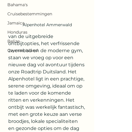
Bahama's
Cruisebestemmingen
Jamaica
Alpenhotel Ammerwald
Honduras
van de uitgebreide 
Belize
ontbijtopties, het verfrissende 
Cayman Island
zwembad en de moderne gym, 
staan we vroeg op voor een 
nieuwe dag vol avontuur tijdens 
onze Roadtrip Duitsland. Het 
Alpenhotel ligt in een prachtige, 
serene omgeving, ideaal om op 
te laden voor de komende 
ritten en verkenningen. Het 
ontbijt was werkelijk fantastisch, 
met een grote keuze aan verse 
broodjes, lokale specialiteiten 
en gezonde opties om de dag 