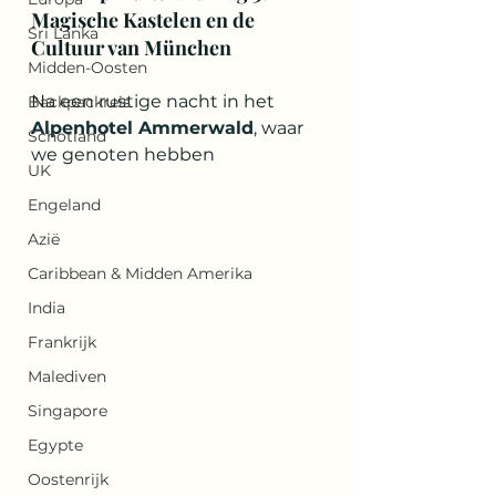
Magische Kastelen en de 
Sri Lanka
Cultuur van München
Midden-Oosten
Na een rustige nacht in het 
Backpackreis
Alpenhotel Ammerwald
, waar 
Schotland
we genoten hebben 
UK
Engeland
Azië
Caribbean & Midden Amerika
India
Frankrijk
Malediven
Singapore
Egypte
Oostenrijk