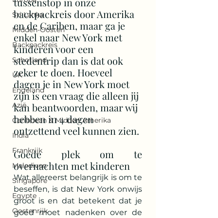
tussenstop in onze 
backpackreis door Amerika 
Sri Lanka
en de Cariben, maar ga je 
Midden-Oosten
enkel naar New York met 
Backpackreis
kinderen voor een 
stedentrip dan is dat ook 
Schotland
zeker te doen. Hoeveel 
UK
dagen je in New York moet 
Engeland
zijn is een vraag die alleen jij 
Azië
kan beantwoorden, maar wij 
hebben in 4 dagen 
Caribbean & Midden Amerika
ontzettend veel kunnen zien.
India
Frankrijk
Goede plek om te 
overnachten met kinderen
Malediven
Wat allereerst belangrijk is om te 
Singapore
beseffen, is dat New York onwijs 
Egypte
groot is en dat betekent dat je 
Oostenrijk
goed moet nadenken over de 