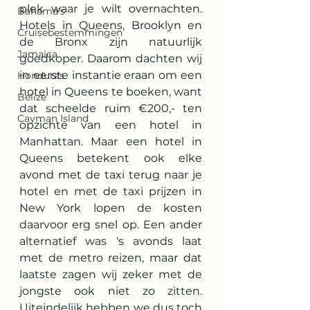
plek waar je wilt overnachten. 
Bahama's
Hotels in Queens, Brooklyn en 
Cruisebestemmingen
de Bronx zijn natuurlijk 
Jamaica
goedkoper. Daarom dachten wij 
in eerste instantie eraan om een 
Honduras
hotel in Queens te boeken, want 
Belize
dat scheelde ruim €200,- ten 
Cayman Island
opzichte van een hotel in 
Manhattan. Maar een hotel in 
Queens betekent ook elke 
avond met de taxi terug naar je 
hotel en met de taxi prijzen in 
New York lopen de kosten 
daarvoor erg snel op. Een ander 
alternatief was ‘s avonds laat 
met de metro reizen, maar dat 
laatste zagen wij zeker met de 
jongste ook niet zo zitten. 
Uiteindelijk hebben we dus toch 