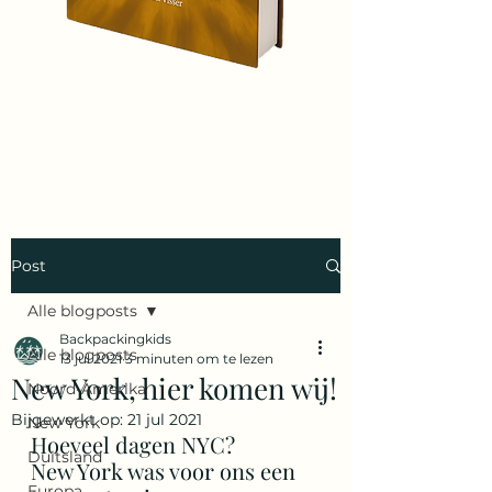
Post
Alle blogposts
Backpackingkids
Alle blogposts
13 jul 2021
3 minuten om te lezen
New York, hier komen wij!
Noord-Amerika
Bijgewerkt op:
21 jul 2021
New York
Hoeveel dagen NYC?
Duitsland
New York was voor ons een 
Europa