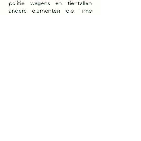
politie wagens en tientallen 
andere elementen die Time 
Square tot Time Square maken.
Vraag op tijd je ESTA aan 
voor Amerika
Nog iets belangrijks om echt 
niet te vergeten: Zorg dat je 
vooraf een Esta aanvraag 
voordat je naar New York gaat. 
Dit is als het ware het visum voor 
Amerika en heb je nodig om het 
land in te kunnen. Dit kun je 
gewoon online aanvragen.
Bovenstaand blog is een deel 
van een eerder gepubliceerd 