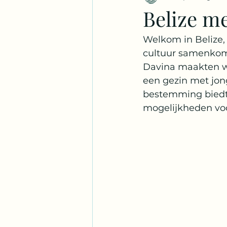
Belize me
Frankrijk
Malediven
S
Welkom in Belize,
cultuur samenkome
Davina maakten we
Jamaica
Honduras
Be
een gezin met jong
bestemming biedt n
mogelijkheden voo