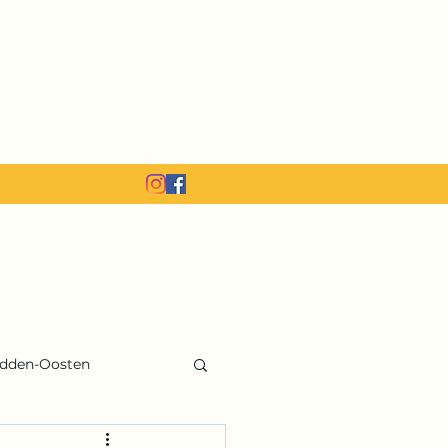
dden-Oosten
ka
India