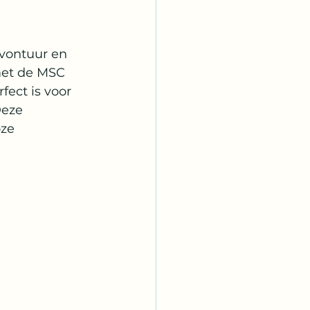
sebestemmingen
vontuur en 
met de MSC 
ect is voor 
Deze 
ze 