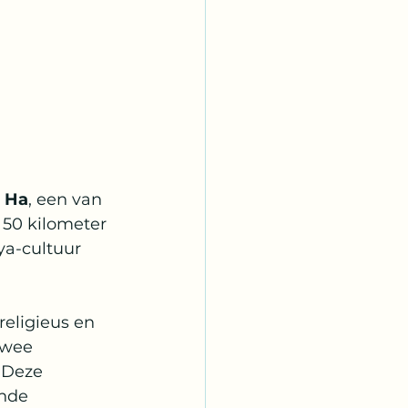
 Ha
, een van 
 50 kilometer 
ya-cultuur 
religieus en 
twee 
 Deze 
nde 