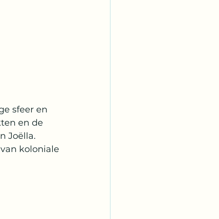
e sfeer en 
kten en de 
 Joëlla. 
van koloniale 