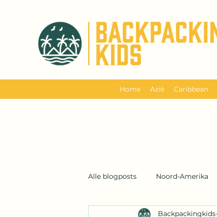
Home
Azië
Caribbean
Alle blogposts
Noord-Amerika
Backpackingkids
Backpackreis
Schotland