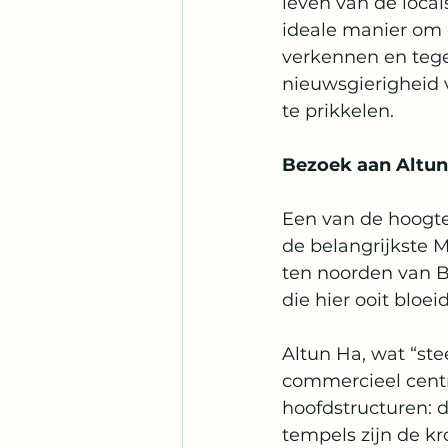
leven van de local
ideale manier om 
verkennen en tegel
nieuwsgierigheid 
te prikkelen.
Bezoek aan Altun
Een van de hoogte
de belangrijkste M
ten noorden van Be
die hier ooit bloei
Altun Ha, wat “ste
commercieel centr
hoofdstructuren: 
tempels zijn de k