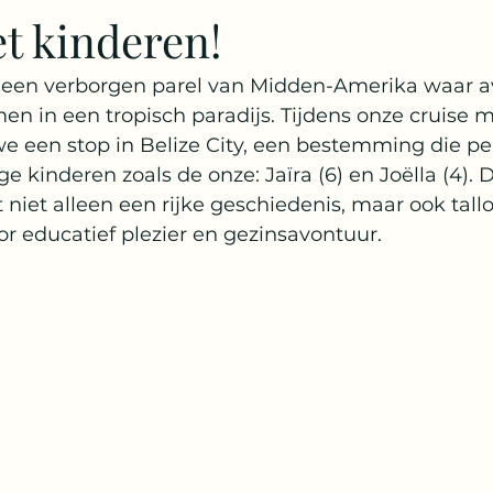
t kinderen!
ingapore
Egypte
Oostenrijk
Bahama's
Crui
 een verborgen parel van Midden-Amerika waar a
n in een tropisch paradijs. Tijdens onze cruise 
 een stop in Belize City, een bestemming die perf
lize
Cayman Island
e kinderen zoals de onze: Jaïra (6) en Joëlla (4). 
iet alleen een rijke geschiedenis, maar ook tallo
r educatief plezier en gezinsavontuur.