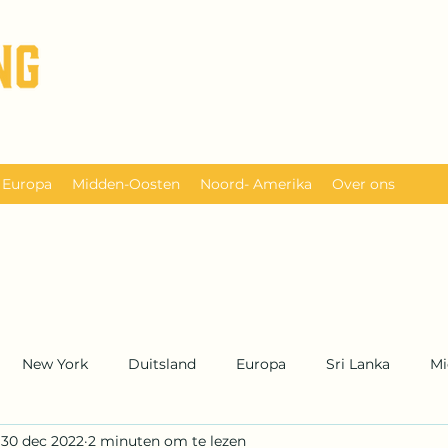
Europa
Midden-Oosten
Noord- Amerika
Over ons
New York
Duitsland
Europa
Sri Lanka
Mi
30 dec 2022
2 minuten om te lezen
UK
Engeland
Azië
Caribbean & Midden Ameri