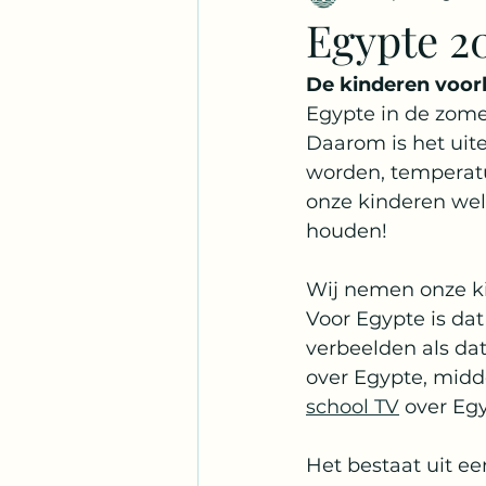
Egypte 20
Frankrijk
Malediven
S
De kinderen voor
Egypte in de zomer
Daarom is het uite
Jamaica
Honduras
Be
worden, temperatu
onze kinderen wel
houden!  
Wij nemen onze ki
Voor Egypte is dat
verbeelden als dat
over Egypte, midd
school TV
 over Egy
Het bestaat uit ee