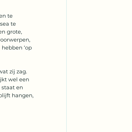
n te 
sea te 
en grote, 
voorwerpen, 
n hebben ‘op 
t zij zag. 
kt wel een 
 staat en 
lijft hangen, 