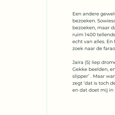
Een andere geweld
bezoeken. Sowieso
bezoeken, maar da
ruim 1400 tellend
echt van alles. En
zoek naar de farao
Jaïra (5) liep dro
Gekke beelden, en
slipper’ . Maar wa
zegt ‘dat is toch 
en dat doet mij in