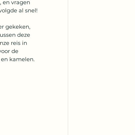
, en vragen 
olgde al snel!
er gekeken, 
tussen deze 
ze reis in 
voor de 
 en kamelen. 