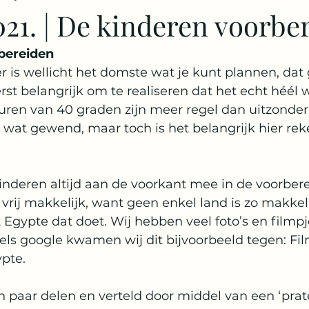
21. | De kinderen voorbe
ingapore
Egypte
Oostenrijk
Bahama's
Crui
bereiden
 is wellicht het domste wat je kunt plannen, dat g
rst belangrijk om te realiseren dat het echt héél
lize
Cayman Island
ren van 40 graden zijn meer regel dan uitzonderi
 wat gewend, maar toch is het belangrijk hier re
nderen altijd aan de voorkant mee in de voorbere
 vrij makkelijk, want geen enkel land is zo makkeli
 Egypte dat doet. Wij hebben veel foto’s en filmpj
els google kwamen wij dit bijvoorbeeld tegen: Fil
pte. 
n paar delen en verteld door middel van een ‘prat