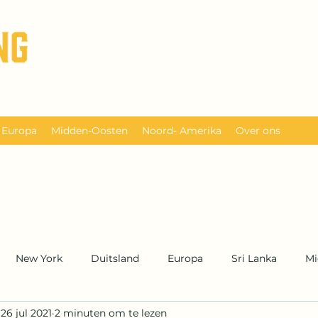
Europa
Midden-Oosten
Noord- Amerika
Over ons
New York
Duitsland
Europa
Sri Lanka
Mi
26 jul 2021
2 minuten om te lezen
UK
Engeland
Azië
Caribbean & Midden Ameri