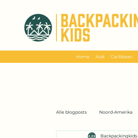
Home
Azië
Caribbean
Alle blogposts
Noord-Amerika
Backpackingkids
Backpackreis
Schotland