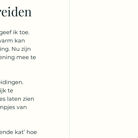
reiden
sebestemmingen
eef ik toe. 
 warm kan 
ng. Nu zijn 
kening mee te 
idingen. 
jk te 
es laten zien 
mpjes van 
ende kat’ hoe 