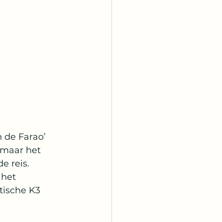
 de Farao’ 
 maar het 
 reis. 
het 
ische K3 