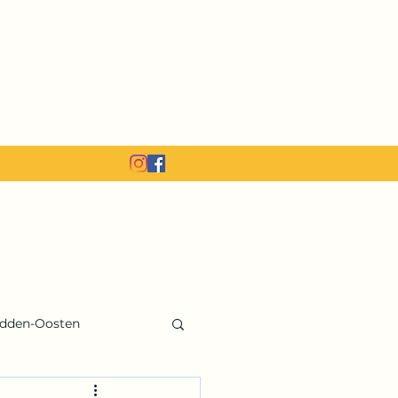
dden-Oosten
ka
India