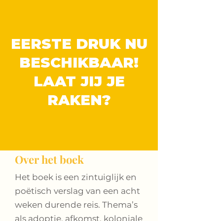
EERSTE DRUK NU
BESCHIKBAAR!
LAAT JIJ JE
RAKEN?
Over het boek
Het boek is een zintuiglijk en
poëtisch verslag van een acht
weken durende reis. Thema’s
als adoptie, afkomst, koloniale