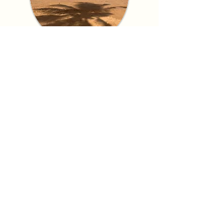
Waarom dit boek?
Wat als je je wortels pas leert
kennen door je kinderen?
Dit is een persoonlijk en
zintuiglijk reisverhaal over
adoptie, afkomst en identiteit.
Het boek laat zien hoe een
terugkeer naar Sri Lanka niet
alleen een fysieke reis is, maar
ook een innerlijke zoektocht
naar verbondenheid en