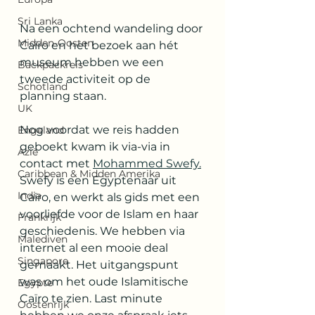
Sri Lanka
Na een ochtend wandeling door 
Midden-Oosten
Caïro en het bezoek aan hét 
museum hebben we een 
Backpackreis
tweede activiteit op de 
Schotland
planning staan. 
UK
Nog voordat we reis hadden 
Engeland
geboekt kwam ik via-via in 
Azië
contact met 
Mohammed Swefy.
Caribbean & Midden Amerika
Swefy is een Egyptenaar uit 
India
Caïro, en werkt als gids met een 
voorliefde voor de Islam en haar 
Frankrijk
geschiedenis. We hebben via 
Malediven
internet al een mooie deal 
Singapore
gemaakt. Het uitgangspunt 
was om het oude Islamitische 
Egypte
Caïro te zien. Last minute 
Oostenrijk