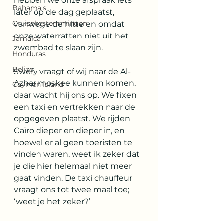
hebben we onze afspraak iets 
Bahama's
later op de dag geplaatst, 
Cruisebestemmingen
vanwege de hitte en omdat 
onze waterratten niet uit het 
Jamaica
zwembad te slaan zijn.
Honduras
Belize
Swefy vraagt of wij naar de Al-
Azhar moskee kunnen komen, 
Cayman Island
daar wacht hij ons op. We fixen 
een taxi en vertrekken naar de 
opgegeven plaatst. We rijden 
Caïro dieper en dieper in, en 
hoewel er al geen toeristen te 
vinden waren, weet ik zeker dat 
je die hier helemaal niet meer 
gaat vinden. De taxi chauffeur 
vraagt ons tot twee maal toe; 
‘weet je het zeker?’